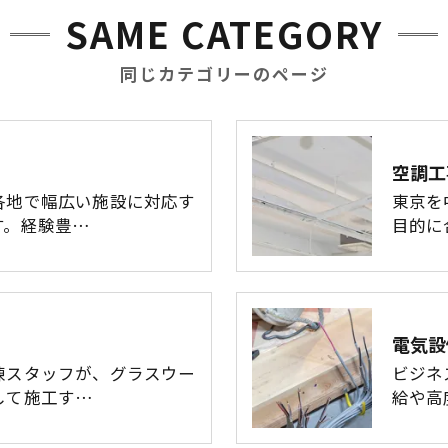
SAME CATEGORY
同じカテゴリーのページ
空調工
各地で幅広い施設に対応す
東京を
す。経験豊…
目的に
電気設
練スタッフが、グラスウー
ビジネ
して施工す…
給や高