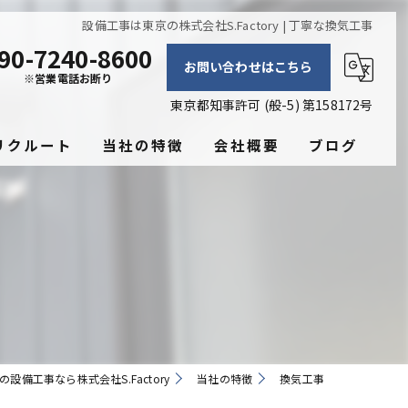
設備工事は東京の株式会社S.Factory | 丁寧な換気工事
90-7240-8600
お問い合わせはこちら
※営業電話お断り
東京都知事許可 (般-5) 第158172号
リクルート
当社の特徴
会社概要
ブログ
換気工事
コラム
空調工事
保温工事
電気設備工事
飲食店
の設備工事なら株式会社S.Factory
当社の特徴
換気工事