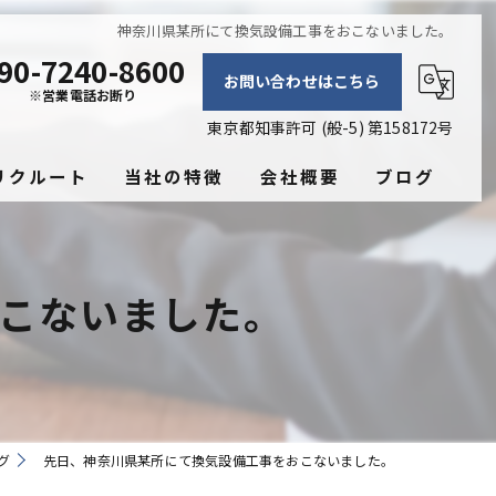
神奈川県某所にて換気設備工事をおこないました。
90-7240-8600
お問い合わせはこちら
※営業電話お断り
東京都知事許可 (般-5) 第158172号
リクルート
当社の特徴
会社概要
ブログ
換気工事
コラム
こないました。
空調工事
保温工事
電気設備工事
飲食店
グ
先日、神奈川県某所にて換気設備工事をおこないました。