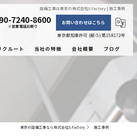
設備工事は東京の株式会社S.Factory | 施工事例
90-7240-8600
お問い合わせはこちら
※営業電話お断り
東京都知事許可 (般-5) 第158172号
リクルート
当社の特徴
会社概要
ブログ
換気工事
コラム
空調工事
保温工事
電気設備工事
飲食店
東京の設備工事なら株式会社S.Factory
施工事例